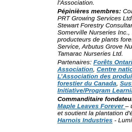
l'Association.
Pépinières membres:
Coa
PRT Growing Services Ltd.,
Stewart Forestry Consultan
Somerville Nurseries Inc.,
producteurs de plants fore
Service, Arbutus Grove Nur
Tamarac Nurseries Ltd.
Partenaires:
Forêts Ontar
Association
,
Centre nati
L’Association des produi
forestier du Canada
,
Sus
Initiative/Program Learn
Commanditaire fondateu
Maple Leaves Forever
– 
et soutient la plantation 
Harnois Industries
- Lumi