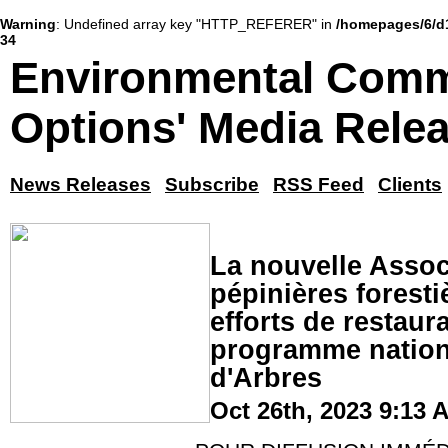
Warning
: Undefined array key "HTTP_REFERER" in
/homepages/6/d
34
Environmental Comm
Options' Media Rele
News Releases
Subscribe
RSS Feed
Clients
La nouvelle Assoc
pépinières foresti
efforts de restaura
programme nationa
d'Arbres
Oct 26th, 2023 9:13 